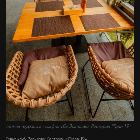
летняя терраса в гольф-клубе Завидово. Ресторан "Грин 19"
Гольф-клуб: Завидово, Ресторан «Green 19»,